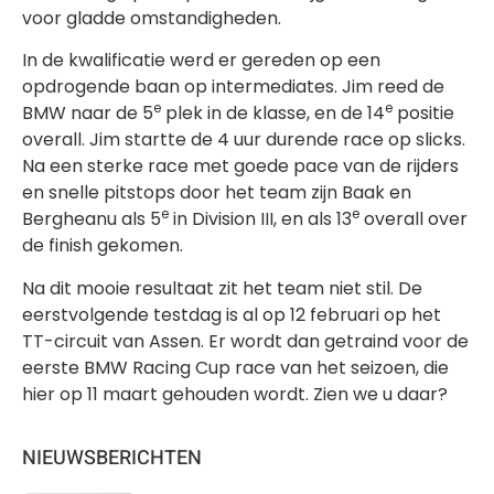
voor gladde omstandigheden.
In de kwalificatie werd er gereden op een
opdrogende baan op intermediates. Jim reed de
e
e
BMW naar de 5
plek in de klasse, en de 14
positie
overall. Jim startte de 4 uur durende race op slicks.
Na een sterke race met goede pace van de rijders
en snelle pitstops door het team zijn Baak en
e
e
Bergheanu als 5
in Division III, en als 13
overall over
de finish gekomen.
Na dit mooie resultaat zit het team niet stil. De
eerstvolgende testdag is al op 12 februari op het
TT-circuit van Assen. Er wordt dan getraind voor de
eerste BMW Racing Cup race van het seizoen, die
hier op 11 maart gehouden wordt. Zien we u daar?
NIEUWSBERICHTEN