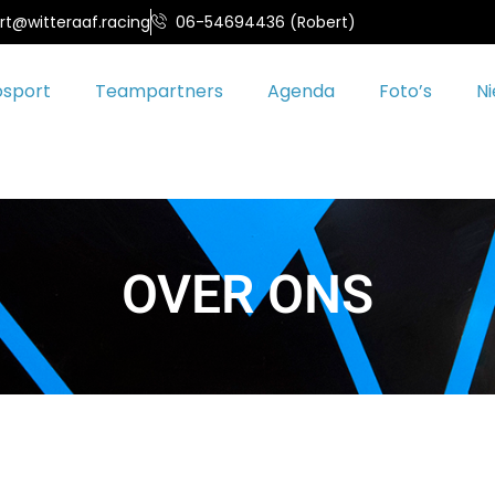
rt@witteraaf.racing
06-54694436 (Robert)
osport
Teampartners
Agenda
Foto’s
N
OVER ONS