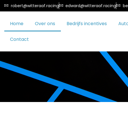
robert@witteraaf.racing
edward@witteraaf.racing
be
Home
Over ons
Bedrijfs incentives
Aut
Contact