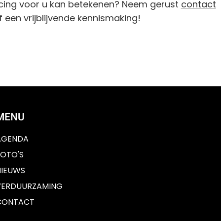
cing voor u kan betekenen? Neem gerust
contact
 een vrijblijvende kennismaking!
MENU
AGENDA
FOTO'S
NIEUWS
VERDUURZAMING
CONTACT